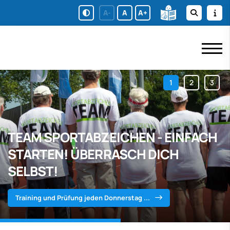
A-
A
A+
TEAM SPORTABZEICHEN - EINFACH
STARTEN! ÜBERRASCH DICH
SELBST!
Training und Prüfung jeden Donnerstag ...