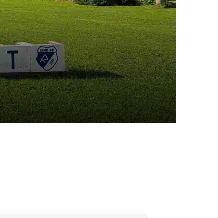
eschäftsstelle
 Dannstadt
gelstraße 17
125 Dannstadt
06231 9390172
kontakt@tv-dannstadt.de