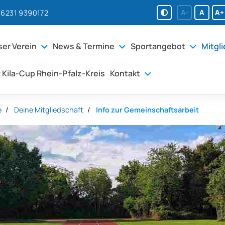
A-
A
A+
06231 9390172
er Verein
News & Termine
Sportangebot
Mitgl
 Kila-Cup Rhein-Pfalz-Kreis
Kontakt
e
Deine Mitgliedschaft
Info zur Gemeinschaftsarbeit