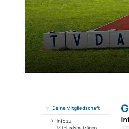
QUICKLINKS
Sportangebote finden
Unser Sportangebot
Sportsuche
Deutsches Sportabzeichen
G
Deine Mitgliedschaft
In
Info zu
Mitgliedsbeiträgen