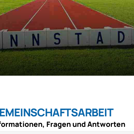
Mitglieder-Service
G
Alles zur Mitgliedschaft
TV
Downloads
An
Fragen & Antworten
67
EMEINSCHAFTSARBEIT
formationen, Fragen und Antworten